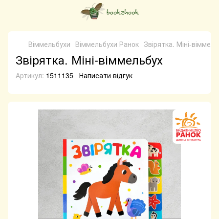
Віммельбухи
Віммельбухи Ранок
Звірятка. Міні-віммель
Звірятка. Міні-віммельбух
Артикул:
1511135
Написати відгук