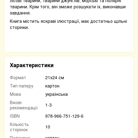
лісові тварини, тварини джунглів, морські та полярні
тварини. Крім того, він зможе розшукати їх, виконавши
завдання.
Книга містить яскраві ілюстрації, має достатньо щільні
сторінки.
Характеристики
Формат
21х24 см
Тип паперу
картон
Мова
українська
Вікові
1-3
рекомендації
ISBN
978-966-751-129-6
Кількість
10
сторінок
Палітурка
картон