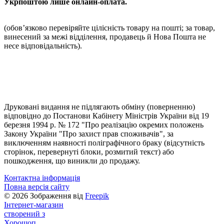
Укрпоштою лише онлайн-оплата.
(обовʼязково перевіряйте цілісність товару на пошті; за товар,
винесений за межі відділення, продавець й Нова Пошта не
несе відповідальність).
Друковані видання не підлягають обміну (поверненню)
відповідно до Постанови Кабінету Міністрів України від 19
березня 1994 р. № 172 "Про реалізацію окремих положень
Закону України "Про захист прав споживачів", за
виключенням наявності поліграфічного браку (відсутність
сторінок, перевернуті блоки, розмитий текст) або
пошкодження, що виникли до продажу.
Контактна інформація
Повна версія сайту
© 2026 Зображення від
Freepik
Інтернет-магазин
створений з
Хорошоп