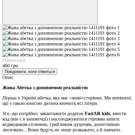
Очікується
460 грн
Повідомити, коли з'явиться
Опис
Жива Абетка з доповненою реальністю
Перша в Україні
абетка, яка має «живі»сторінки. Ми впевнені,
що з такою книгою дитина вивчить всі літери.
Усе, що потрібно: завантажити додаток
FastAR kids
, ввести
код (він є в книжечці) і насолоджуватися героями книги:
ведмедиком-сплюхою, грайливим цуценям, допитливою
лисичкою…Вони будуть не лише розважати, а й навчати.