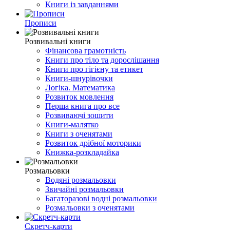
Книги із завданнями
Прописи
Розвивальні книги
Фінансова грамотність
Книги про тіло та дорослішання
Книги про гігієну та етикет
Книги-шнурівочки
Логіка. Математика
Розвиток мовлення
Перша книга про все
Розвиваючі зошити
Книги-малятко
Книги з оченятами
Розвиток дрібної моторики
Книжка-розкладайка
Розмальовки
Водяні розмальовки
Звичайні розмальовки
Багаторазові водні розмальовки
Розмальовки з оченятами
Скретч-карти