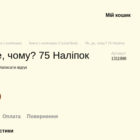
Мій кошик
ги з наліпками
Книги з наліпками Crystal Book
Як, де, чому? 75 Наліпок
е, чому? 75 Наліпок
Артикул
1311998
Написати відгук
Оплата
Повернення
стики