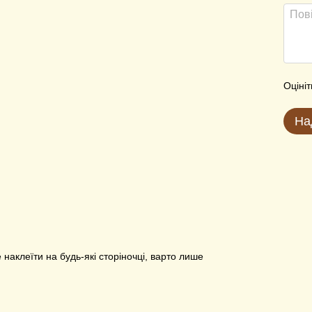
Оцініт
На
е наклеїти на будь-які сторіночці, варто лише