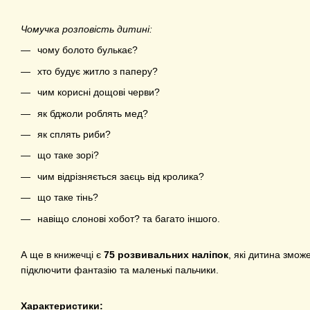
Чомучка розповість дитині:
чому болото булькає?
хто будує житло з паперу?
чим корисні дощові черви?
як бджоли роблять мед?
як сплять риби?
що таке зорі?
чим відрізняється заєць від кролика?
що таке тінь?
навіщо слонові хобот? та багато іншого.
А ще в книжечці є
75 розвивальних наліпок
, які дитина змож
підключити фантазію та маленькі пальчики.
Характеристики: