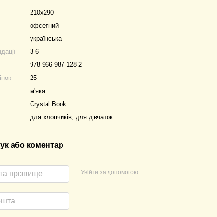
210х290
офсетний
українська
ндації
3-6
978-966-987-128-2
інок
25
м'яка
Crystal Book
для хлопчиків, для дівчаток
гук або коментар
Увійти за допомогою