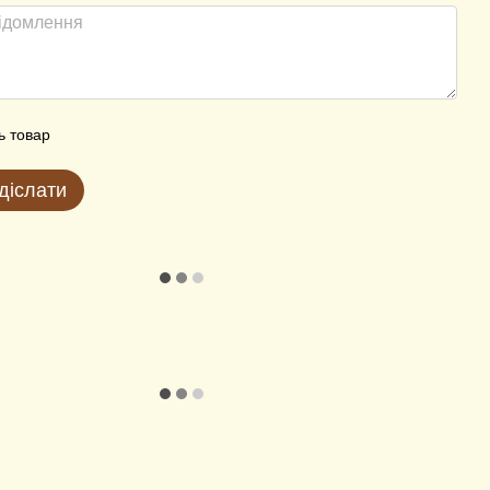
ь товар
діслати