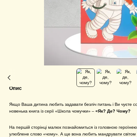
Опис
Якщо Ваша дитина любить задавати безліч питань і Ви чуєте сот
новенька книга із серії «Школа чомучки» –
«Як? Де? Чому?
На першій сторінці малюк познайомиться із головною героїне
улюблене слово «чому». А ще вона любить мандрувати світом у 