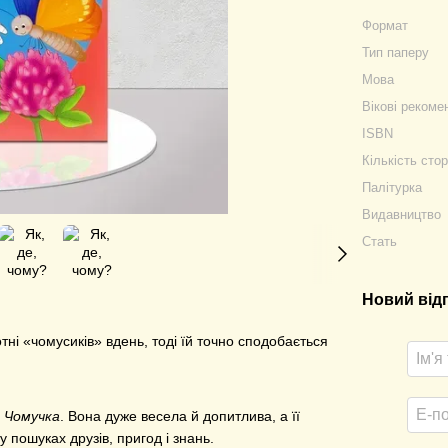
Формат
Тип паперу
Мова
Вікові рекоме
ISBN
Кількість стор
Палітурка
Видавництво
Стать
Новий від
ні «чомусиків» вдень, тоді їй точно сподобається
ю
Чомучка
. Вона дуже весела й допитлива, а її
пошуках друзів, пригод і знань.