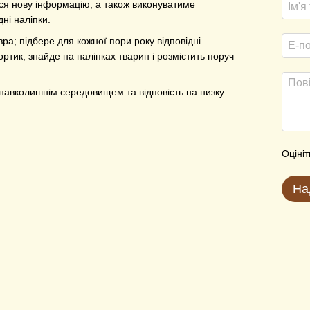
ся нову інформацію, а також виконуватиме
дні наліпки.
а; підбере для кожної пори року відповідні
ортик; знайде на наліпках тварин і розмістить поруч
з навколишнім середовищем та відповість на низку
Оцініт
На