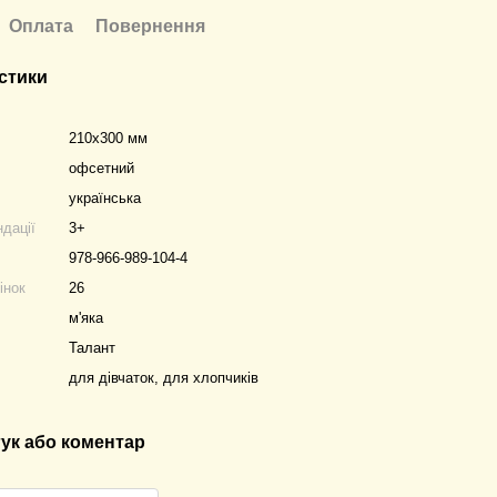
Оплата
Повернення
стики
210х300 мм
офсетний
українська
ндації
3+
978-966-989-104-4
інок
26
м'яка
Талант
для дівчаток, для хлопчиків
гук або коментар