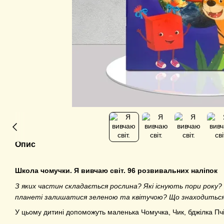
Опис
Школа чомучки. Я вивчаю світ. 96 розвивальних наліпок
З яких частин складається рослина? Які існують пори року?
планеті залишатися зеленою та квітучою? Що знаходиться в
У цьому дитині допоможуть маленька Чомучка, Чик, бджілка Пч