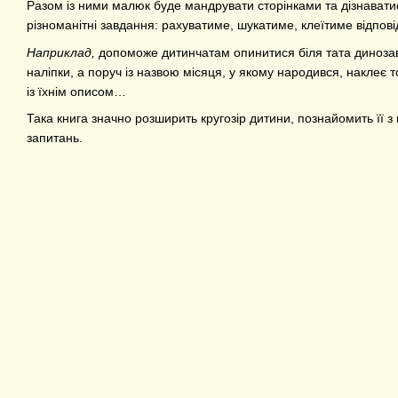
Разом із ними малюк буде мандрувати сторінками та дізнавати
різноманітні завдання: рахуватиме, шукатиме, клеїтиме відпові
Наприклад,
допоможе дитинчатам опинитися біля тата динозавр
наліпки, а поруч із назвою місяця, у якому народився, наклеє т
із їхнім описом…
Така книга значно розширить кругозір дитини, познайомить її 
запитань.