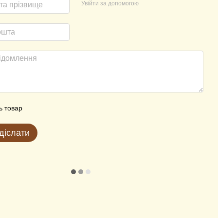
Увійти за допомогою
ь товар
діслати