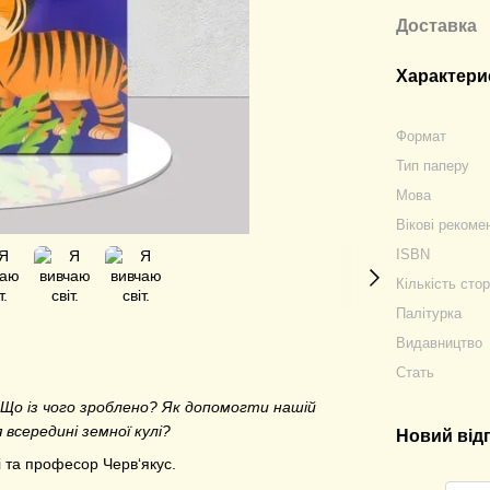
Доставка
Характери
Формат
Тип паперу
Мова
Вікові рекоме
ISBN
Кількість стор
Палітурка
Видавництво
Стать
 Що із чого зроблено? Як допомогти нашій
середині земної кулі?
Новий від
і та професор Черв‘якус.