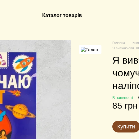
Каталог товарів
Головна
Кни
Я вивчаю світ. 
Я вив
чомуч
наліп
В наявності
85 грн
Купити