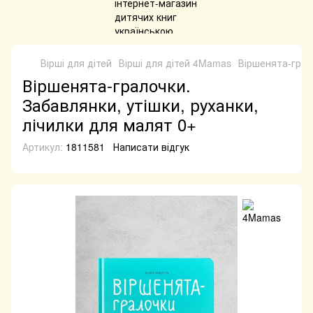
Вірші для дітей
Вірші для дітей 4Mamas
Віршенята-грало
Віршенята-гралочки.
Забавлянки, утішки, руханки,
лічилки для малят 0+
Артикул:
1811581
Написати відгук