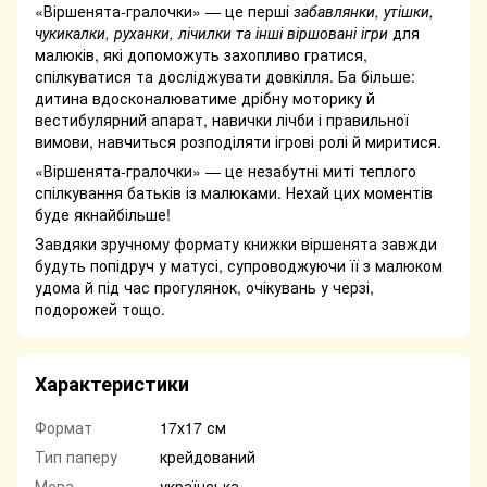
«Віршенята-гралочки» — це перші
забавлянки, утішки,
чукикалки, руханки, лічилки та інші віршовані ігри
для
малюків, які допоможуть захопливо гратися,
спілкуватися та досліджувати довкілля. Ба більше:
дитина вдосконалюватиме дрібну моторику й
вестибулярний апарат, навички лічби і правильної
вимови, навчиться розподіляти ігрові ролі й миритися.
«Віршенята-гралочки» — це незабутні миті теплого
спілкування батьків із малюками. Нехай цих моментів
буде якнайбільше!
Завдяки зручному формату книжки віршенята завжди
будуть попідруч у матусі, супроводжуючи її з малюком
удома й під час прогулянок, очікувань у черзі,
подорожей тощо.
Характеристики
Формат
17х17 см
Тип паперу
крейдований
Мова
українська