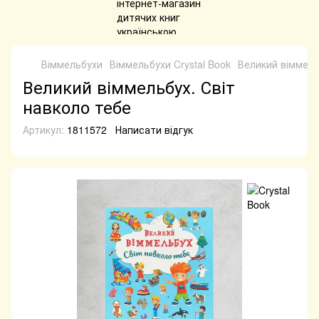
Віммельбухи
Віммельбухи Crystal Book
Великий віммель
Великий віммельбух. Світ
навколо тебе
Артикул:
1811572
Написати відгук