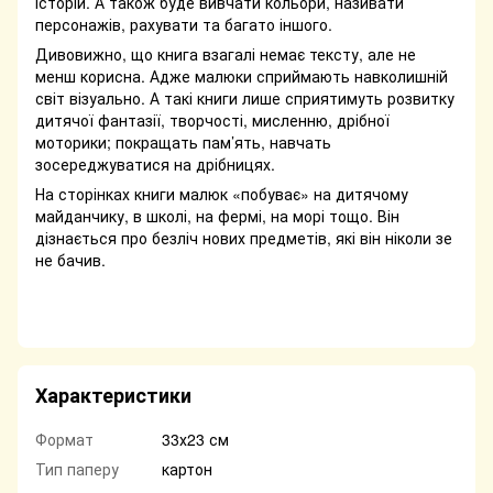
історій. А також буде вивчати кольори, називати
персонажів, рахувати та багато іншого.
Дивовижно, що книга взагалі немає тексту, але не
менш корисна. Адже малюки сприймають навколишній
світ візуально. А такі книги лише сприятимуть розвитку
дитячої фантазії, творчості, мисленню, дрібної
моторики; покращать пам’ять, навчать
зосереджуватися на дрібницях.
На сторінках книги малюк «побуває» на дитячому
майданчику, в школі, на фермі, на морі тощо. Він
дізнається про безліч нових предметів, які він ніколи зе
не бачив.
Характеристики
Формат
33х23 см
Тип паперу
картон