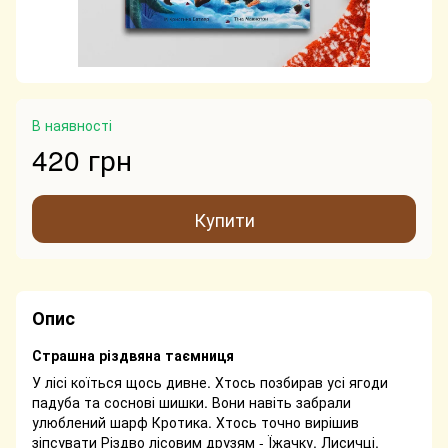
В наявності
420 грн
Купити
Опис
Страшна різдвяна таємниця
У лісі коїться щось дивне. Хтось позбирав усі ягоди
падуба та соснові шишки. Вони навіть забрали
улюблений шарф Кротика. Хтось точно вирішив
зіпсувати Різдво лісовим друзям - Їжачку, Лисичці,