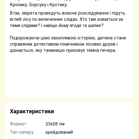
Кролику, Борсуку і Кротику.
Втім, звірята проведуть власне розслідування і підуть
вглиб лісу по величезних слідах.
Хто там ховається за
тими слідами? І навіщо йому ягоди та шалик?
Подорожуючи цією захопливою історією, дитина стане
справжнім детективом-помічником лісових друзів і
дізнається, яку таємницю приховує темна печера.
Характеристики
Формат
23х28 см
Тип паперу
крейдований