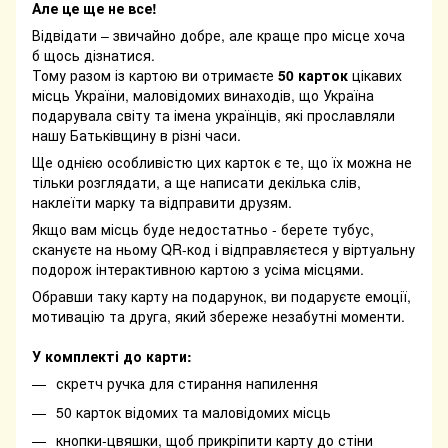
Але це ще не все!
Відвідати – звичайно добре, але краще про місце хоча
б щось дізнатися.
Тому разом із картою ви отримаєте
50 карток
цікавих
місць України, маловідомих винаходів, що Україна
подарувала світу та імена українців, які прославляли
нашу Батьківщину в різні часи.
Ще однією особливістю цих карток є те, що їх можна не
тільки розглядати, а ще написати декілька слів,
наклеїти марку та відправити друзям.
Якщо вам місць буде недостатньо - берете тубус,
скануєте на ньому QR-код і відправляєтеся у віртуальну
подорож інтерактивною картою з усіма місцями.
Обравши таку карту на подарунок, ви подаруєте емоції,
мотивацію та друга, який збереже незабутні моменти.
У комплекті до карти:
скретч ручка для стирання напилення
50 карток відомих та маловідомих місць
кнопки-цвяшки, щоб прикріпити карту до стіни