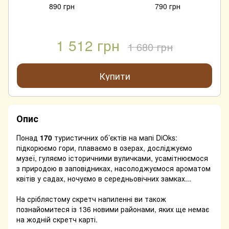
890 грн
790 грн
1 512 грн
1 680 грн
Купити
Опис
Понад
170
туристичних об’єктів на мапі DiOks:
підкорюємо гори, плаваємо в озерах, досліджуємо
музеї, гуляємо історичними вуличками, усамітнюємося
з природою в заповідниках, насолоджуємося ароматом
квітів у садах, ночуємо в середньовічних замках...
На сріблястому скретч напиленні ви також
познайомитеся із 136 новими районами, яких ще немає
на жодній скретч карті.