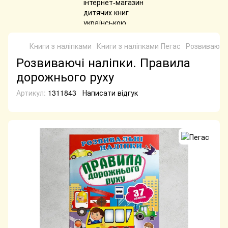
Книги з наліпками
Книги з наліпками Пегас
Розвиваючі 
Розвиваючі наліпки. Правила
дорожнього руху
Артикул:
1311843
Написати відгук