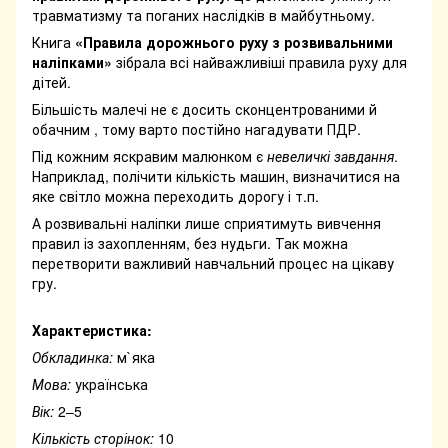
травматизму та поганих наслідків в майбутньому.
Книга
«Правила дорожнього руху з розвивальними
наліпками»
зібрала всі найважливіші правила руху для
дітей.
Більшість малечі не є досить сконцентрованими й
обачним , тому варто постійно нагадувати ПДР.
Під кожним яскравим малюнком є
невеличкі завдання
.
Наприклад, полічити кількість машин, визначитися на
яке світло можна переходить дорогу і т.п.
А розвивальні наліпки лише сприятимуть вивчення
правил із захопленням, без нудьги. Так можна
перетворити важливий навчальний процес на цікаву
гру.
Характеристика:
Обкладинка:
м`яка
Мова:
українська
Вік:
2–5
Кількість сторінок:
10