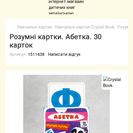
Навчальні картки
Навчальні картки Crystal Book
Розумні
Розумні картки. Абетка. 30
карток
Артикул:
1511438
Написати відгук