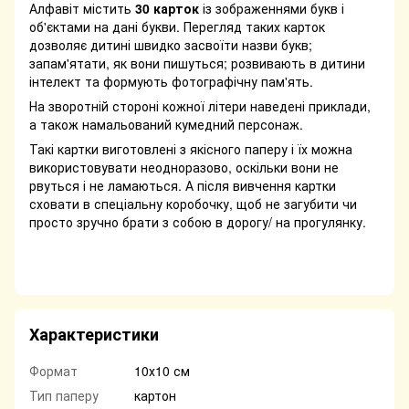
Алфавіт містить
30 карток
із зображеннями букв і
об'єктами на дані букви. Перегляд таких карток
дозволяє дитині швидко засвоїти назви букв;
запам'ятати, як вони пишуться; розвивають в дитини
інтелект та формують фотографічну пам'ять.
На зворотній стороні кожної літери наведені приклади,
а також намальований кумедний персонаж.
Такі картки виготовлені з якісного паперу і їх можна
використовувати неодноразово, оскільки вони не
рвуться і не ламаються. А після вивчення картки
сховати в спеціальну коробочку, щоб не загубити чи
просто зручно брати з собою в дорогу/ на прогулянку.
Характеристики
Формат
10х10 см
Тип паперу
картон