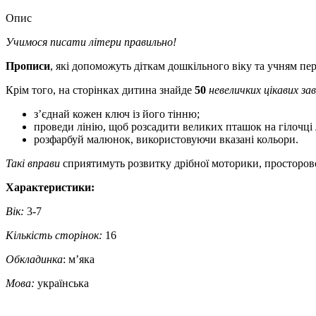
Опис
Учимося писати літери правильно!
Прописи
, які допоможуть діткам дошкільного віку та учням пе
Крім того, на сторінках дитина знайде
50
невеличких цікавих за
з’єднай кожен ключ із його тінню;
проведи лінію, щоб розсадити великих пташок на гілочці л
розфарбуй малюнок, використовуючи вказані кольори.
Такі вправи
сприятимуть розвитку дрібної моторики, просторово
Характеристики:
Вік:
3-7
Кількість сторінок:
16
Обкладинка
: м’яка
Мова:
українська