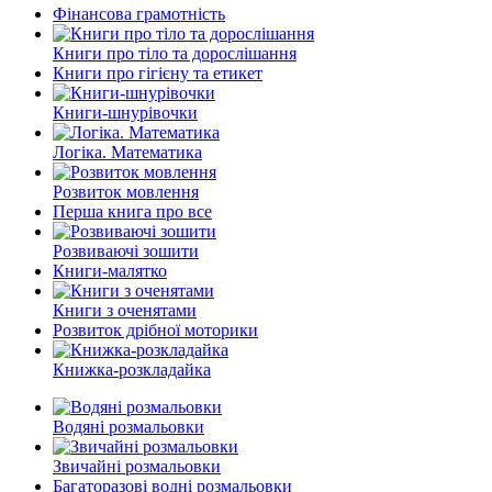
Фінансова грамотність
Книги про тіло та дорослішання
Книги про гігієну та етикет
Книги-шнурівочки
Логіка. Математика
Розвиток мовлення
Перша книга про все
Розвиваючі зошити
Книги-малятко
Книги з оченятами
Розвиток дрібної моторики
Книжка-розкладайка
Водяні розмальовки
Звичайні розмальовки
Багаторазові водні розмальовки