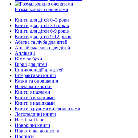
Розмальовки з оченятами
Книги для дітей 0–3 роки
Книги для дітей 3-6 років
Книги для дітей 6-9 років
Книги для дітей 9-12 років
Абетка та лічба для дітей
Англійська мова для дітей
Аплікації
Віммельбухи
Вірші для дітей
Енциклопедії для дітей
Інтерактивні книги
Казки та оповідання
Навчальні картки
Книги з пазлами
Книги з віконцями
Книги з наліпками
Книги з рухомими елементами
Логопедичні книги
Настільні ігри
Новорічні книги
Підготовка до школи
Прописи