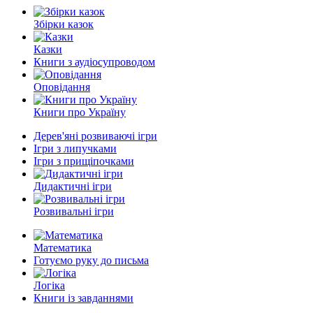
Збірки казок
Казки
Книги з аудіосупроводом
Оповідання
Книги про Україну
Дерев'яні розвиваючі ігри
Ігри з липучками
Ігри з прищіпочками
Дидактичні ігри
Розвивальні ігри
Математика
Готуємо руку до письма
Логіка
Книги із завданнями