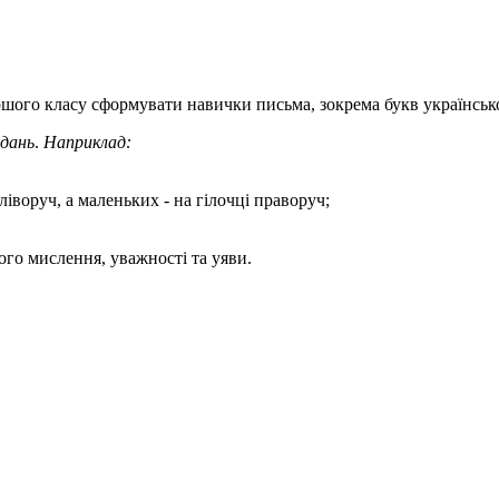
ршого класу сформувати навички письма, зокрема букв українсько
вдань
.
Наприклад:
іворуч, а маленьких - на гілочці праворуч;
го мислення, уважності та уяви.