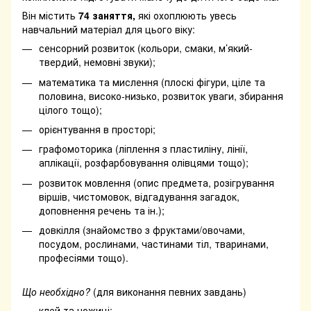
Він містить
74 заняття,
які охоплюють увесь
навчальний матеріал для цього віку:
сенсорний розвиток (кольори, смаки, м’який-
твердий, немовні звуки);
математика та мислення (плоскі фігури, ціле та
половина, високо-низько, розвиток уваги, збирання
цілого тощо);
орієнтування в просторі;
графомоторика (ліплення з пластиліну, лінії,
аплікації, розфарбовування олівцями тощо);
розвиток мовлення (опис предмета, розігрування
віршів, чистомовок, відгадування загадок,
доповнення речень та ін.);
довкілля (знайомство з фруктами/овочами,
посудом, рослинами, частинами тіл, тваринами,
професіями тощо).
Що необхідно?
(для виконання певних завдань)
клей та ножиці;