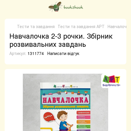
Тести та завдання
Тести та завдання АРТ
Навчалочка
Навчалочка 2-3 рочки. Збірник
розвивальних завдань
Артикул:
1311774
Написати відгук