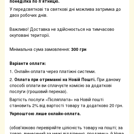
понеділка по п’ятницю.
У передсвяткові та святкові дні можлива затримка до
двох робочих днів.
Важливо! Доставка не здійснюється на тимчасово
окуповані території.
Мінімальна сума замовлення:
300 грн
Варіанти оплати:
1. Онлайн-оплата через платіжні системи.
2.
Оплата при отриманні на Новій Пошті.
При даному
способі оплати ви сплачуєте комісію за додаткові
послуги (грошовий переказ).
Вартість послуги «Післяплата» на Новій пошті
становить 2% від вартості товару та додатково 20 грн.
Укрпоштою лише онлайн-оплата.
(обовʼязково перевіряйте цілісність товару на пошті; за
товар, винесений за межі відділення, продавець й Нова