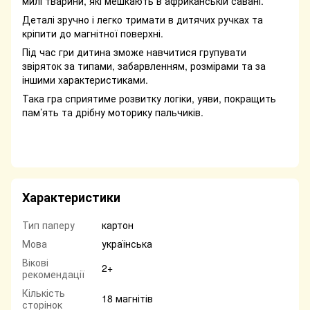
милі тварини, які мешкають в африканській савані.
Деталі зручно і легко тримати в дитячих ручках та
кріпити до магнітної поверхні.
Під час гри дитина зможе навчитися групувати
звіряток за типами, забарвленням, розмірами та за
іншими характеристиками.
Така гра сприятиме розвитку логіки, уяви, покращить
пам’ять та дрібну моторику пальчиків.
Характеристики
Тип паперу
картон
Мова
українська
Вікові
2+
рекомендації
Кількість
18 магнітів
сторінок