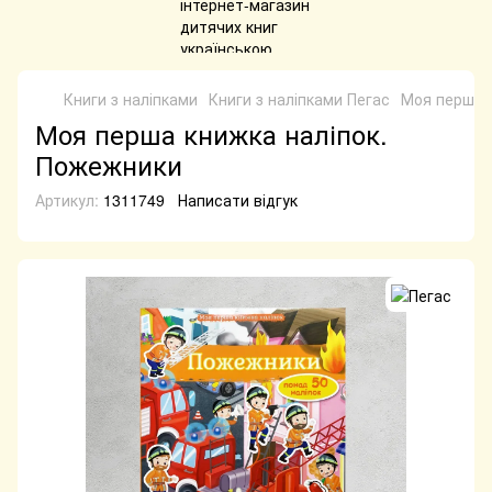
Книги з наліпками
Книги з наліпками Пегас
Моя перша 
Моя перша книжка наліпок.
Пожежники
Артикул:
1311749
Написати відгук