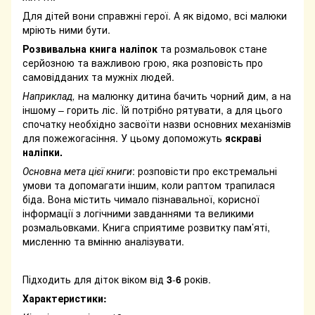
Для дітей вони справжні герої. А як відомо, всі малюки
мріють ними бути.
Розвивальна книга наліпок
та розмальовок стане
серйозною та важливою грою, яка розповість про
самовідданих та мужніх людей.
Наприклад,
на малюнку дитина бачить чорний дим, а на
іншому – горить ліс. Їй потрібно рятувати, а для цього
спочатку необхідно засвоїти назви основних механізмів
для пожежогасіння. У цьому допоможуть
яскраві
наліпки.
Основна мета цієї книги
: розповісти про екстремальні
умови та допомагати іншим, коли раптом трапилася
біда. Вона містить чимало пізнавальної, корисної
інформації з логічними завданнями та великими
розмальовками. Книга сприятиме розвитку пам’яті,
мисленню та вмінню аналізувати.
⠀
Підходить для діток віком від
3
-
6
років.
Характеристики: