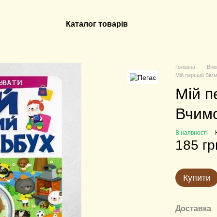
Каталог товарів
Головна
Вім
Мій перший Вім
Мій п
Вчимо
В наявності
185 гр
Купити
Доставка