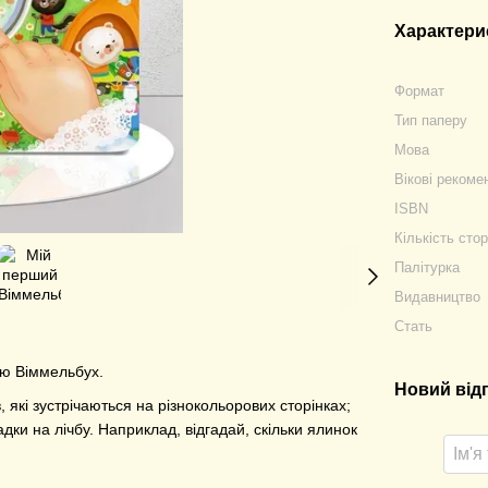
Характери
Формат
Тип паперу
Мова
Вікові рекоме
ISBN
Кількість стор
Палітурка
Видавництво
Стать
ою Віммельбух.
Новий від
які зустрічаються на різнокольорових сторінках;
адки на лічбу. Наприклад, відгадай, скільки ялинок