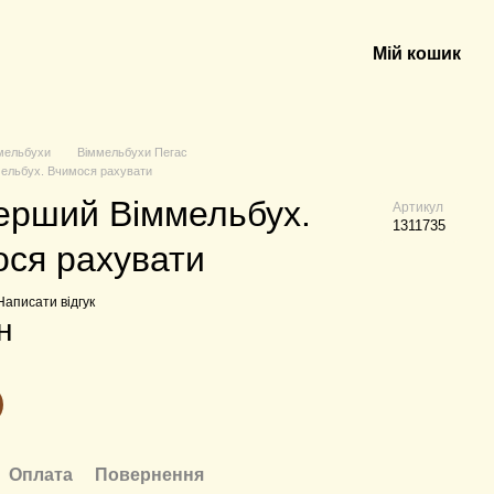
Мій кошик
мельбухи
Віммельбухи Пегас
мельбух. Вчимося рахувати
ерший Віммельбух.
Артикул
1311735
ся рахувати
Написати відгук
н
Оплата
Повернення