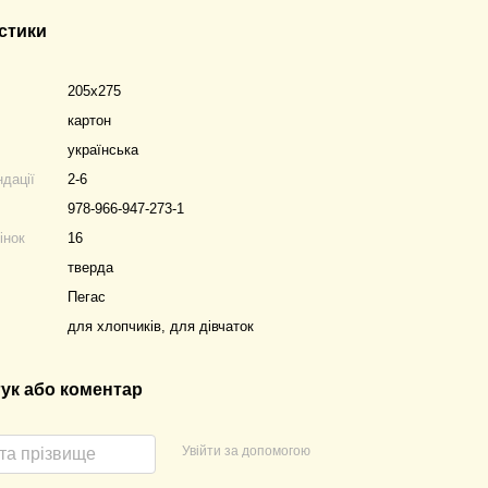
стики
205х275
картон
українська
ндації
2-6
978-966-947-273-1
інок
16
тверда
Пегас
для хлопчиків, для дівчаток
гук або коментар
Увійти за допомогою