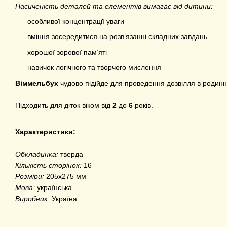
Насиченість деталей та елементів вимагає від дитини:
особливої концентрації уваги
вміння зосередитися на розв’язанні складних завдань
хорошої зорової пам’яті
навичок логічного та творчого мислення
Віммельбух
чудово підійде для проведення дозвілля в родинн
Підходить для діток віком від
2
до
6
років.
Характеристики:
Обкладинка:
тверда
Кількість сторінок:
16
Розміри:
205х275 мм
Мова:
українська
Виробник:
Україна