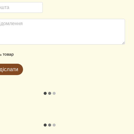
ь товар
діслати