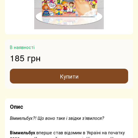
В наявності
185 грн
Купити
Опис
Віммельбух?! Що воно таке і звідки з’явилося?
⠀
Віммельбух
вперше став відомим в Україні на початку