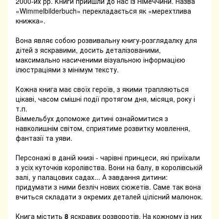
2000-их рр. Книги прийшли до нас із Німеччини. Назва
«Wimmelbilderbuch» перекладається як «мерехтлива
книжка».
⠀
Вона являє собою розвивальну книгу-розглядалку для
дітей з яскравими, досить деталізованими,
максимально насиченими візуальною інформацією
ілюстраціями з мінімум тексту.
⠀
Кожна книга має своїх героїв, з якими трапляються
цікаві, часом смішні події протягом дня, місяця, року і
т.п.
Віммельбух допоможе дитині ознайомитися з
навколишнім світом, сприятиме розвитку мовлення,
фантазії та уяви.
⠀
Персонажі в даній книзі - чарівні принцеси, які приїхали
з усіх куточків королівства. Вони на балу, в королівській
залі, у палацових садах... А завдання дитини:
придумати з ними безліч нових сюжетів. Саме так вона
вчиться складати з окремих деталей цілісний малюнок.
⠀
Книга містить
8
яскравих розворотів. На кожному із них