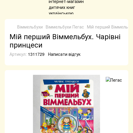
Віммельбухи
Віммельбухи Пегас
​Мій перший Віммельбу
​Мій перший Віммельбух. Чарівні
принцеси
Артикул:
1311729
Написати відгук