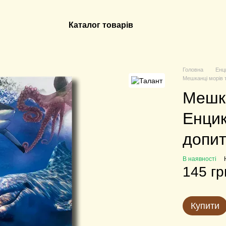
Каталог товарів
Головна
Енц
Мешканці морів 
Мешка
Енцик
допит
В наявності
145 гр
Купити