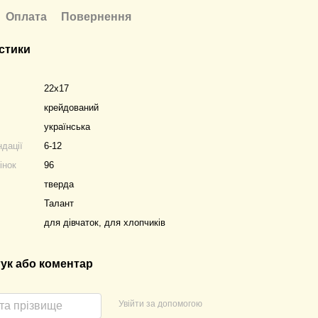
Оплата
Повернення
стики
22х17
крейдований
українська
ндації
6-12
інок
96
тверда
Талант
для дівчаток, для хлопчиків
гук або коментар
Увійти за допомогою