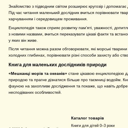
Знайомство з підводним світом розширює кругозір і допомагає 
Під час читання маленький дослідник вчиться порівнювати тва
харчуванням і середовищем проживання.
Енциклопедія також сприяє розвитку пам’яті, уважності, допит
з новими назвами, вчиться переказувати цікаві факти та встан
у яких він живе.
Після читання можна разом обговорювати, які морські тварини 
холодних глибинах, порівнювати різні способи захисту або ств
Книга для маленьких дослідників природи
«Мешканці морів та океанів»
стане цікавою енциклопедією д
природою та прагне дізнатися більше про таємниці водойм. К
фауною на захопливе дослідження та покаже, що навіть добре 
несподіваних особливостей.
Каталог товарів
Книги для дітей 0–3 роки