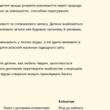
дитині краще розуміти різноманіття живої природи.
рин за зовнішністю, способом пересування,
ливості та словникового запасу. Дитина знайомиться
овлювати зв’язок між будовою організму й умовами,
мешкають у теплих водах, а які здатні виживати в
орити власний малюнок підводного світу.
ля дитини, яка любить тварин, захоплюється
нига допоможе перетворити знайомство з морською
відомі створіння можуть приховувати багато
Клієнтам
Книги з рухомими елементами
Вхід до кабінету