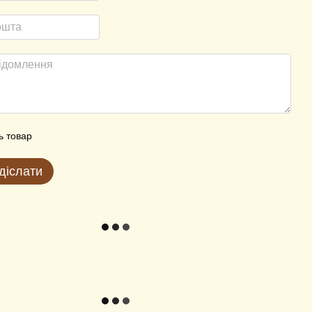
ь товар
діслати