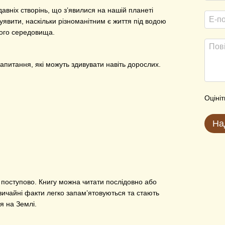
давніх створінь, що з’явилися на нашій планеті
уявити, наскільки різноманітним є життя під водою
вого середовища.
запитання, які можуть здивувати навіть дорослих.
Оцініт
На
;
поступово. Книгу можна читати послідовно або
вичайні факти легко запам’ятовуються та стають
я на Землі.