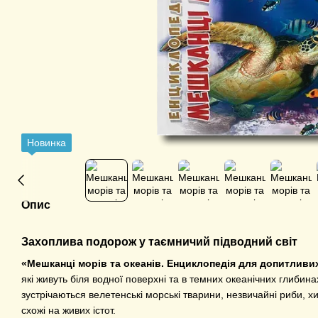
Новинка
Опис
Захоплива подорож у таємничий підводний світ
«Мешканці морів та океанів. Енциклопедія для допитливи
які живуть біля водної поверхні та в темних океанічних глибинах
зустрічаються велетенські морські тварини, незвичайні риби, хи
схожі на живих істот.