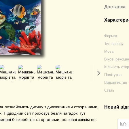
Доставка
Характери
Формат
Тип паперу
Мова
Вікові рекоме
Кількість стор
Палітурка
Видавництво
Стать
Новий від
х»
познайомить дитину з дивовижними створіннями,
. Підводний світ приховує безліч загадок: тут
мерні безхребетні та організми, які зовні зовсім не