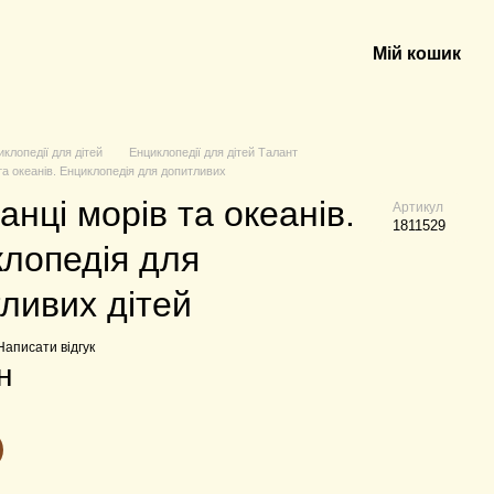
Мій кошик
иклопедії для дітей
Енциклопедії для дітей Талант
та океанів. Енциклопедія для допитливих
нці морів та океанів.
Артикул
1811529
лопедія для
ливих дітей
Написати відгук
н