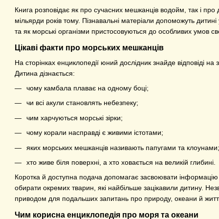
Книга розповідає як про сучасних мешканців водойм, так і про 
мільярди років тому. Пізнавальні матеріали допоможуть дитині 
та як морські організми пристосовуються до особливих умов с
Цікаві факти про морських мешканців
На сторінках енциклопедії юний дослідник знайде відповіді на 
Дитина дізнається:
чому камбала плаває на одному боці;
чи всі акули становлять небезпеку;
чим харчуються морські зірки;
чому корали насправді є живими істотами;
яких морських мешканців називають папугами та клоунами
хто живе біля поверхні, а хто ховається на великій глибині.
Коротка й доступна подача допомагає засвоювати інформацію 
обирати окремих тварин, які найбільше зацікавили дитину. Нез
приводом для подальших запитань про природу, океани й житт
Чим корисна енциклопедія про моря та океани