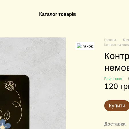
Каталог товарів
Головна
Кни
Контрастна книж
Контр
немов
В наявності
120 гр
Купити
Доставка