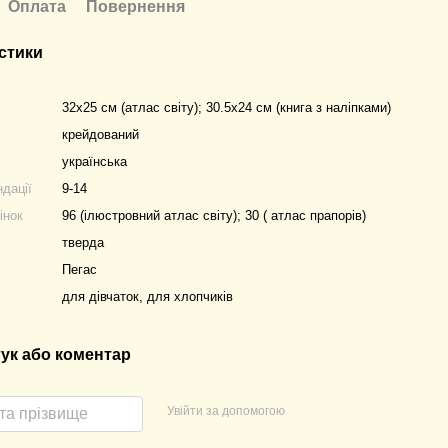
Оплата
Повернення
стики
32х25 см (атлас світу); 30.5х24 см (книга з наліпками)
крейдований
українська
ндації
9-14
інок
96 (ілюстровний атлас світу); 30 ( атлас прапорів)
тверда
Пегас
для дівчаток, для хлопчиків
гук або коментар
Увійти за допомогою