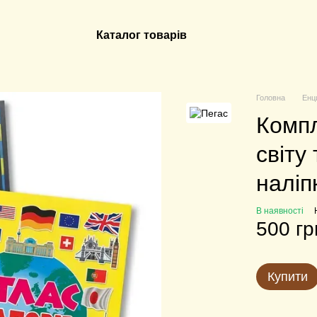
Каталог товарів
Головна
Енц
Компл
світу
наліп
В наявності
500 гр
Купити