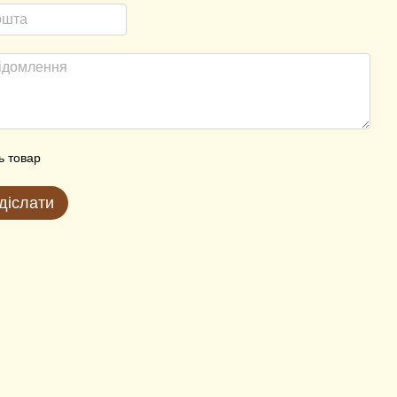
ь товар
діслати