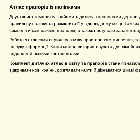
Атлас прапорів із наліпками
Друга книга комплекту знайомить дитину з прапорами держав у
правильну наліпку та розмістити її у відповідному місці. Таке
символи й композицію прапорів, а також поступово запам’ятовув
Робота з атласами сприяє розвитку просторового мислення, зор
пошуку інформації. Книги можна використовувати для сімейних 
подорожей різними континентами.
Комплект дитячих атласів світу та прапорів
стане пізнавал
відкривати нові країни, розглядати карти й дізнаватися цікаві 