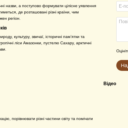
чні назви, а поступово формувати цілісне уявлення
иметься, де розташовані різні країни, чим
жен регіон.
ків
роду, культуру, звичаї, історичні пам’ятки та
тропічні ліси Амазонки, пустелю Сахару, арктичні
ави.
Оцініт
На
Відео
цію, порівнювати різні частини світу та помічати