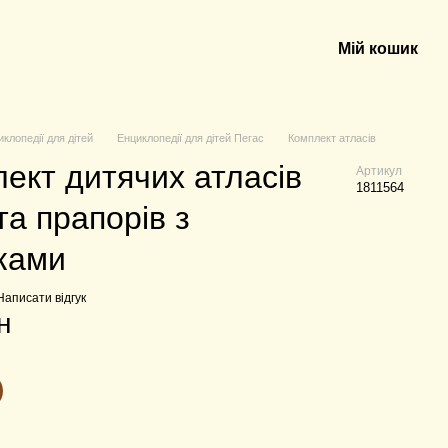
Мій кошик
иклопедії для дітей
Енциклопедії для дітей Пегас
Комплект атласів
ект дитячих атласів
Артикул
1811564
 та прапорів з
ками
Написати відгук
н