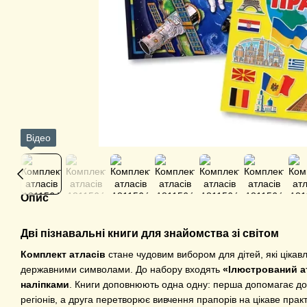
Відео
Опис
Дві пізнавальні книги для знайомства зі світом
Комплект атласів
стане чудовим вибором для дітей, які цікав
державними символами. До набору входять
«Ілюстрований а
наліпками
. Книги доповнюють одна одну: перша допомагає дос
регіонів, а друга перетворює вивчення прапорів на цікаве прак