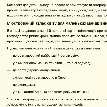
Комплект дає дитині змогу не просто запам’ятовувати географі
про нашу планету. Розглядаючи карти, юний дослідник дізнават
відрізняються природні зони та які культурні особливості має ко
Ілюстрований атлас світу для маленьких мандрівни
В атласі поєднано фізичні й політичні карти, інформацію про при
господарство різних країн. Дитина побачить засніжені Гімалаї, 
простори, рідкісних тварин, відомі винаходи та національні стр
Під час читання можна знайти відповіді на цікаві запитання:
де розташований найбільший острів світу;
у яких регіонах мешкають пінгвіни та білі ведмеді;
де росте дерево мандрівників;
скільки країн розташовано в Європі;
де виник джаз;
у якій частині Африки протягом року лежить сніг.
Яскраві ілюстрації допомагають краще запам’ятовувати інформа
зв’язок між кліматом, природою і життям людей.