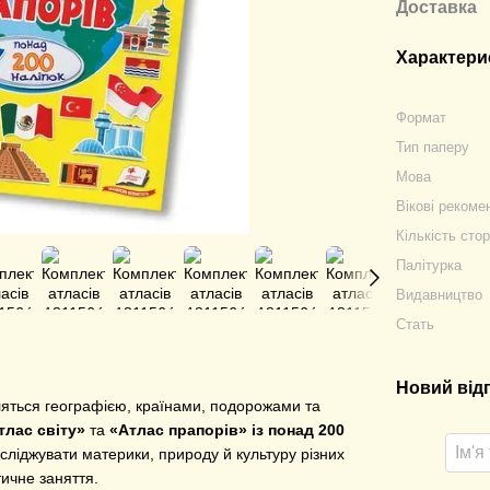
Доставка
Характери
Формат
Тип паперу
Мова
Вікові рекоме
Кількість стор
Палітурка
Видавництво
Стать
Новий від
ляться географією, країнами, подорожами та
тлас світу»
та
«Атлас прапорів» із понад 200
ліджувати материки, природу й культуру різних
тичне заняття.