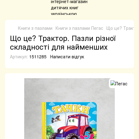
Книги з пазлами
Книги з пазлами Пегас
Що це? Трактор
Що це? Трактор. Пазли різної
складності для найменших
Артикул:
1511285
Написати відгук