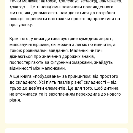
тачки малюків:
автобус, тролейбус, теплохід, вантажівка,
трактор..
. Це ті невід’ємні помічники повсякденного
життя, які допомагають нам дістатися до потрібної
локації; перевезти вантажі чи просто відправитися на
прогулянку.
Крім того, у книзі дитина зустріне кумедних звірят,
милозвучні віршики, які можна з легкістю вивчити, а
також розвивальні завдання. Маленькі читачі
дізнаються про значення дорожніх знаків,
поспостерігають за фігурними хмарками, знайдуть
відмінності між малюнками.
А ще книга «побудована» за принципом: від простого
до складного. Усі п’ять пазлів різної складності – від
трьох до дев’яти елементів. Це для того, щоб дитина
не втомилася та із захопленням переходила до нового
рівня.