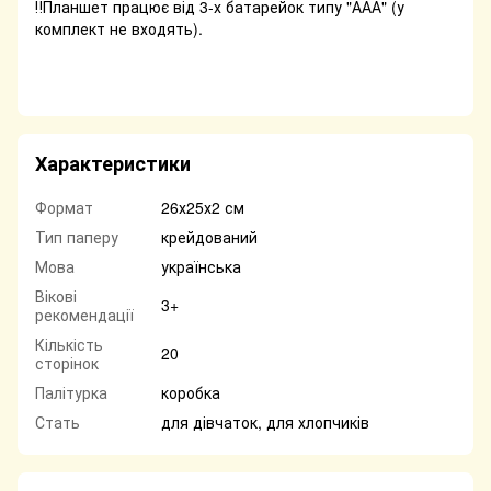
‼️Планшет працює від 3-х батарейок типу "ААА" (у
комплект не входять).
Характеристики
Формат
26х25х2 см
Тип паперу
крейдований
Мова
українська
Вікові
3+
рекомендації
Кількість
20
сторінок
Палітурка
коробка
Стать
для дівчаток, для хлопчиків