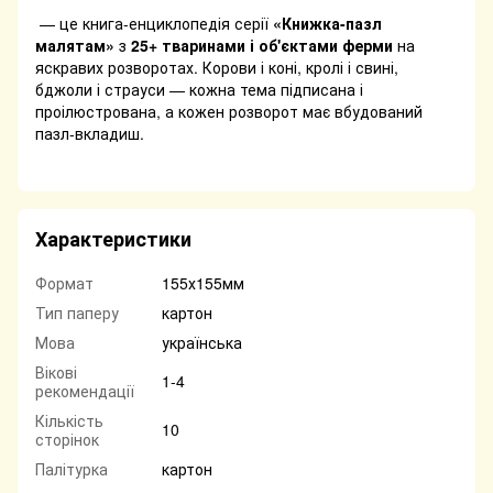
— це книга-енциклопедія серії
«Книжка-пазл
малятам»
з
25+ тваринами і об'єктами ферми
на
яскравих розворотах. Корови і коні, кролі і свині,
бджоли і страуси — кожна тема підписана і
проілюстрована, а кожен розворот має вбудований
пазл-вкладиш.
Характеристики
Формат
155х155мм
Тип паперу
картон
Мова
українська
Вікові
1-4
рекомендації
Кількість
10
сторінок
Палітурка
картон