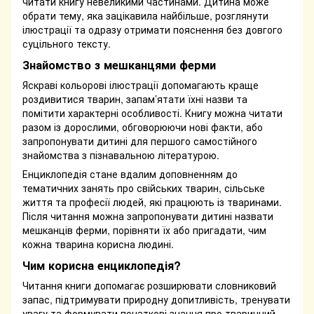
читати книгу невеликими частинами. Дитина може
обрати тему, яка зацікавила найбільше, розглянути
ілюстрації та одразу отримати пояснення без довгого
суцільного тексту.
Знайомство з мешканцями ферми
Яскраві кольорові ілюстрації допомагають краще
роздивитися тварин, запам’ятати їхні назви та
помітити характерні особливості. Книгу можна читати
разом із дорослими, обговорюючи нові факти, або
запропонувати дитині для першого самостійного
знайомства з пізнавальною літературою.
Енциклопедія стане вдалим доповненням до
тематичних занять про свійських тварин, сільське
життя та професії людей, які працюють із тваринами.
Після читання можна запропонувати дитині назвати
мешканців ферми, порівняти їх або пригадати, чим
кожна тварина корисна людині.
Чим корисна енциклопедія?
Читання книги допомагає розширювати словниковий
запас, підтримувати природну допитливість, тренувати
увагу та формувати початкові знання про тваринний