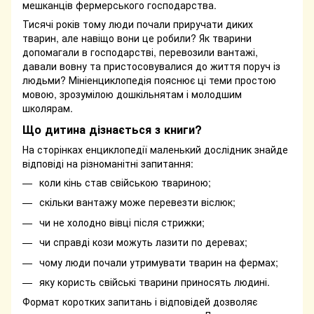
мешканців фермерського господарства.
Тисячі років тому люди почали приручати диких
тварин, але навіщо вони це робили? Як тварини
допомагали в господарстві, перевозили вантажі,
давали вовну та пристосовувалися до життя поруч із
людьми? Мініенциклопедія пояснює ці теми простою
мовою, зрозумілою дошкільнятам і молодшим
школярам.
Що дитина дізнається з книги?
На сторінках енциклопедії маленький дослідник знайде
відповіді на різноманітні запитання:
коли кінь став свійською твариною;
скільки вантажу може перевезти віслюк;
чи не холодно вівці після стрижки;
чи справді кози можуть лазити по деревах;
чому люди почали утримувати тварин на фермах;
яку користь свійські тварини приносять людині.
Формат коротких запитань і відповідей дозволяє