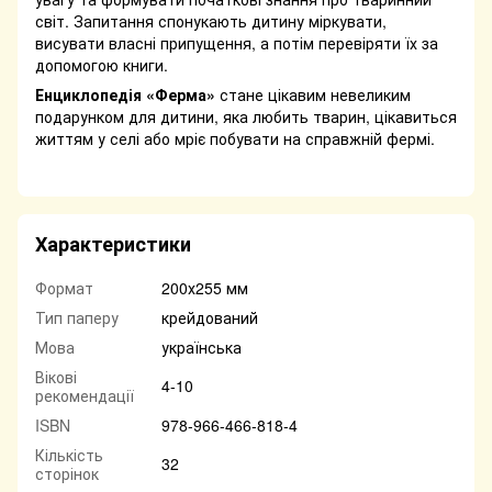
світ. Запитання спонукають дитину міркувати,
висувати власні припущення, а потім перевіряти їх за
допомогою книги.
Енциклопедія «Ферма»
стане цікавим невеликим
подарунком для дитини, яка любить тварин, цікавиться
життям у селі або мріє побувати на справжній фермі.
Характеристики
Формат
200х255 мм
Тип паперу
крейдований
Мова
українська
Вікові
4-10
рекомендації
ISBN
978-966-466-818-4
Кількість
32
сторінок