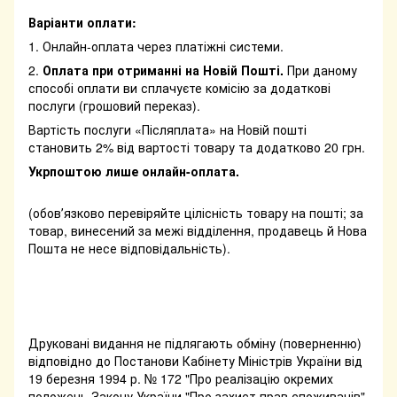
Варіанти оплати:
1. Онлайн-оплата через платіжні системи.
2.
Оплата при отриманні на Новій Пошті.
При даному
способі оплати ви сплачуєте комісію за додаткові
послуги (грошовий переказ).
Вартість послуги «Післяплата» на Новій пошті
становить 2% від вартості товару та додатково 20 грн.
Укрпоштою лише онлайн-оплата.
(обовʼязково перевіряйте цілісність товару на пошті; за
товар, винесений за межі відділення, продавець й Нова
Пошта не несе відповідальність).
Друковані видання не підлягають обміну (поверненню)
відповідно до Постанови Кабінету Міністрів України від
19 березня 1994 р. № 172 "Про реалізацію окремих
положень Закону України "Про захист прав споживачів",