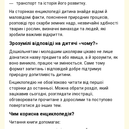
транспорт та історія його розвитку.
На сторінках енциклопедії дитина знайде відомі й
маловідомі факти, пояснення природних процесів,
розповіді про скарби земних надр, незвичайні здібності
тварин і рослин, визначні винаходи та людей, які
зробили важливі відкриття.
Зрозумілі відповіді на дитячі «чому?»
Дошкільнятам і молодшим школярам цікаво не лише
дізнатися назву предмета або явища, а й зрозуміти, як
воно виникло, працює чи змінюється. Саме тому
формат запитань і відповідей добре підтримує
природну допитливість дитини.
Енциклопедію не обов’язково читати від першої
сторінки до останньої. Можна обрати розділ, який
зацікавив сьогодні, розглядати ілюстрації,
обговорювати прочитане з дорослими та поступово
повертатися до інших тем.
Чим корисна енциклопедія?
Читання книги допомагає: