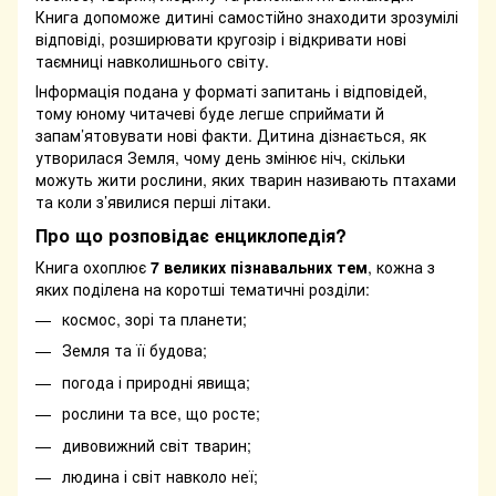
Книга допоможе дитині самостійно знаходити зрозумілі
відповіді, розширювати кругозір і відкривати нові
таємниці навколишнього світу.
Інформація подана у форматі запитань і відповідей,
тому юному читачеві буде легше сприймати й
запам’ятовувати нові факти. Дитина дізнається, як
утворилася Земля, чому день змінює ніч, скільки
можуть жити рослини, яких тварин називають птахами
та коли з’явилися перші літаки.
Про що розповідає енциклопедія?
Книга охоплює
7 великих пізнавальних тем
, кожна з
яких поділена на коротші тематичні розділи:
космос, зорі та планети;
Земля та її будова;
погода і природні явища;
рослини та все, що росте;
дивовижний світ тварин;
людина і світ навколо неї;