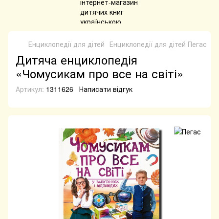
Енциклопедії для дітей
Енциклопедії для дітей Пегас
Ди
Дитяча енциклопедія
«Чомусикам про все на світі»
Артикул:
1311626
Написати відгук