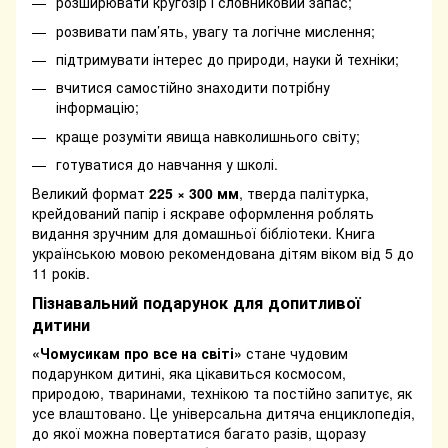
розширювати кругозір і словниковий запас;
розвивати пам’ять, увагу та логічне мислення;
підтримувати інтерес до природи, науки й техніки;
вчитися самостійно знаходити потрібну
інформацію;
краще розуміти явища навколишнього світу;
готуватися до навчання у школі.
Великий формат
225 × 300 мм
, тверда палітурка,
крейдований папір і яскраве оформлення роблять
видання зручним для домашньої бібліотеки. Книга
українською мовою рекомендована дітям віком від 5 до
11 років.
Пізнавальний подарунок для допитливої
дитини
«Чомусикам про все на світі»
стане чудовим
подарунком дитині, яка цікавиться космосом,
природою, тваринами, технікою та постійно запитує, як
усе влаштовано. Це універсальна дитяча енциклопедія,
до якої можна повертатися багато разів, щоразу