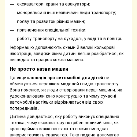
екскаватори, крани та евакуатори;
монорельси й інші незвичайні види транспорту;
появу та розвиток різних машин;
призначення спеціальної техніки;
роботу транспорту на суходолі, у воді та в повітрі.
Інформацію доповнюють схеми й великі кольорові
ілюстрації, завдяки яким дитині легше розібратися, як
виглядає та працює кожна машина.
Не просто назви машин
Ця
енциклопедія про автомобілі для дітей
не
обмежується переліком моделей і видів транспорту.
Вона пояснює, як люди створювали перші машини, як
удосконалювали їхню конструкцію та чому сучасні
автомобілі настільки відрізняються від своїх
попередників.
Дитина довідається, яку роботу виконує спеціальна
техніка, чому екскаватору потрібен великий ківш, як
кран підіймає важкі вантажі та в яких випадках
використовують евакуатор. Така подача допомагає