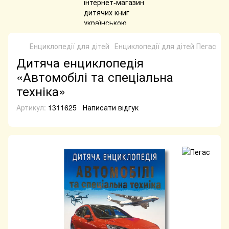
Енциклопедії для дітей
Енциклопедії для дітей Пегас
​Д
Дитяча енциклопедія
«Автомобілі та спеціальна
техніка»
Артикул:
1311625
Написати відгук