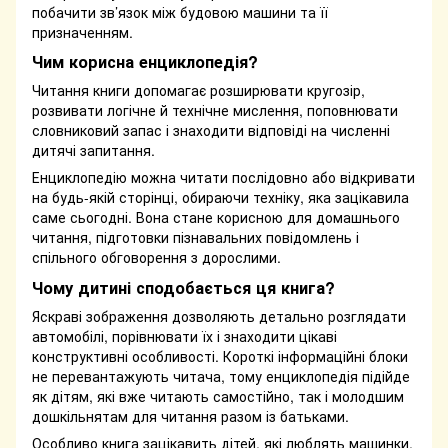
побачити зв’язок між будовою машини та її
призначенням.
Чим корисна енциклопедія?
Читання книги допомагає розширювати кругозір,
розвивати логічне й технічне мислення, поповнювати
словниковий запас і знаходити відповіді на численні
дитячі запитання.
Енциклопедію можна читати послідовно або відкривати
на будь-якій сторінці, обираючи техніку, яка зацікавила
саме сьогодні. Вона стане корисною для домашнього
читання, підготовки пізнавальних повідомлень і
спільного обговорення з дорослими.
Чому дитині сподобається ця книга?
Яскраві зображення дозволяють детально розглядати
автомобілі, порівнювати їх і знаходити цікаві
конструктивні особливості. Короткі інформаційні блоки
не перевантажують читача, тому енциклопедія підійде
як дітям, які вже читають самостійно, так і молодшим
дошкільнятам для читання разом із батьками.
Особливо книга зацікавить дітей, які люблять машинки,