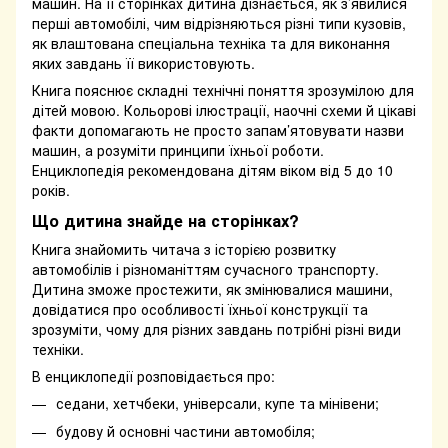
машин. На її сторінках дитина дізнається, як з’явилися
перші автомобілі, чим відрізняються різні типи кузовів,
як влаштована спеціальна техніка та для виконання
яких завдань її використовують.
Книга пояснює складні технічні поняття зрозумілою для
дітей мовою. Кольорові ілюстрації, наочні схеми й цікаві
факти допомагають не просто запам’ятовувати назви
машин, а розуміти принципи їхньої роботи.
Енциклопедія рекомендована дітям віком від 5 до 10
років.
Що дитина знайде на сторінках?
Книга знайомить читача з історією розвитку
автомобілів і різноманіттям сучасного транспорту.
Дитина зможе простежити, як змінювалися машини,
довідатися про особливості їхньої конструкції та
зрозуміти, чому для різних завдань потрібні різні види
техніки.
В енциклопедії розповідається про:
седани, хетчбеки, універсали, купе та мінівени;
будову й основні частини автомобіля;