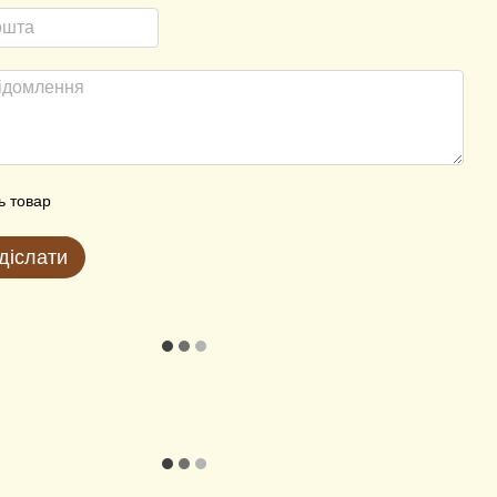
ь товар
діслати