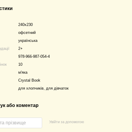
стики
240х230
офсетний
українська
ндації
2+
978-966-987-054-4
інок
10
м'яка
Crystal Book
для хлопчиків, для дівчаток
гук або коментар
Увійти за допомогою