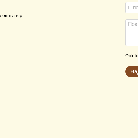
ченні літер:
Оцініт
На