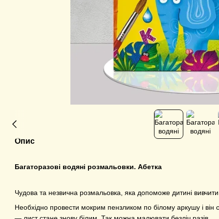
Опис
Багаторазові водяні розмальовки. Абетка
Чудова та незвична розмальовка, яка допоможе дитині вивчити
Необхідно провести мокрим пензликом по білому аркушу і він 
— лист стане знову білим. Так можна малювати безліч разів.