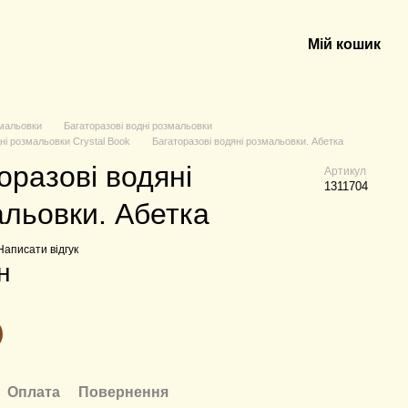
Мій кошик
мальовки
Багаторазові водні розмальовки
ні розмальовки Crystal Book
Багаторазові водяні розмальовки. Абетка
оразові водяні
Артикул
1311704
льовки. Абетка
Написати відгук
н
Оплата
Повернення