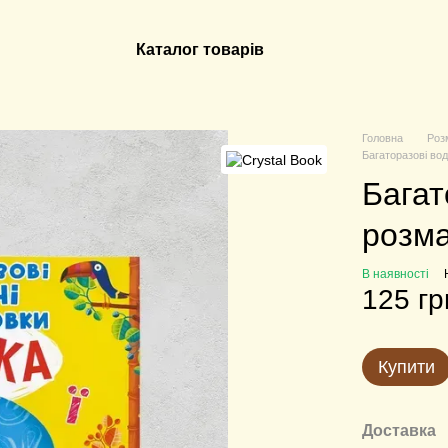
Каталог товарів
Головна
Роз
Багаторазові вод
Багат
розма
В наявності
125 гр
Купити
Доставка