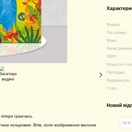
Характери
Формат
Тип паперу
Мова
Вікові рекоме
ISBN
Кількість стор
Палітурка
Видавництво
Стать
Новий від
 літери граючись.
стане кольровим. Втім, коли зоображення висохне