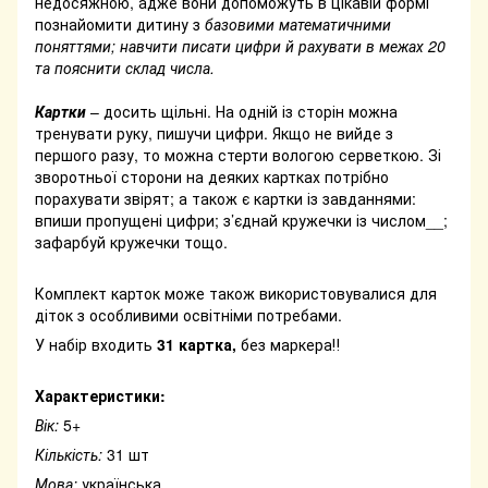
недосяжною, адже вони допоможуть в цікавій формі
познайомити дитину з
базовими математичними
поняттями; навчити писати цифри й рахувати в межах 20
та пояснити склад числа.
Картки
– досить щільні. На одній із сторін можна
тренувати руку, пишучи цифри. Якщо не вийде з
першого разу, то можна стерти вологою серветкою. Зі
зворотньої сторони на деяких картках потрібно
порахувати звірят; а також є картки із завданнями:
впиши пропущені цифри; з’єднай кружечки із числом__;
зафарбуй кружечки тощо.
Комплект карток може також використовувалися для
діток з особливими освітніми потребами.
У набір входить
31 картка,
без маркера‼️
Характеристики:
Вік:
5+
Кількість:
31 шт
Мова:
українська