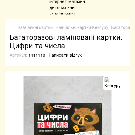
Навчальні картки
Навчальні картки Кенгуру
​Багаторазо
​Багаторазові ламіновані картки.
Цифри та числа
Артикул:
1411118
Написати відгук