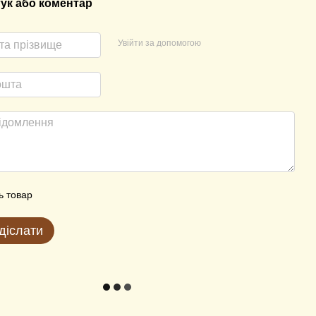
гук або коментар
Увійти за допомогою
ь товар
діслати