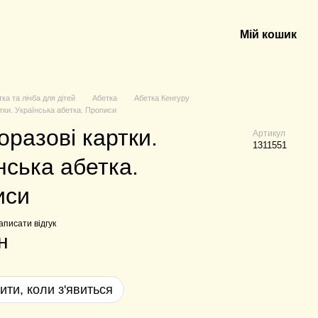
Мій кошик
ка та лічба для дітей
Абетка
Абетка Кенгуру
тки. Українська абетка. Прописи
оразові картки.
Артикул
1311551
нська абетка.
иси
аписати відгук
н
ити, коли з'явиться