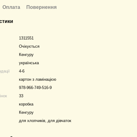
Оплата
Повернення
стики
1311551
Очікується
Кенгуру
українська
ндації
4-6
картон з ламінацією
978-966-749-516-9
інок
33
коробка
Кенгуру
для хлопчиків, для дівчаток