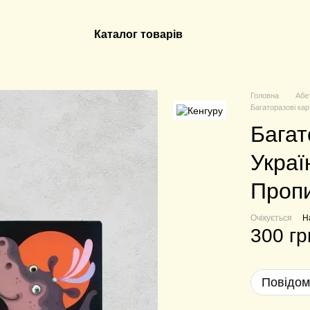
Каталог товарів
Головна
Абет
Багаторазові кар
Багат
Украї
Проп
Очікується
Н
300 гр
Повідом