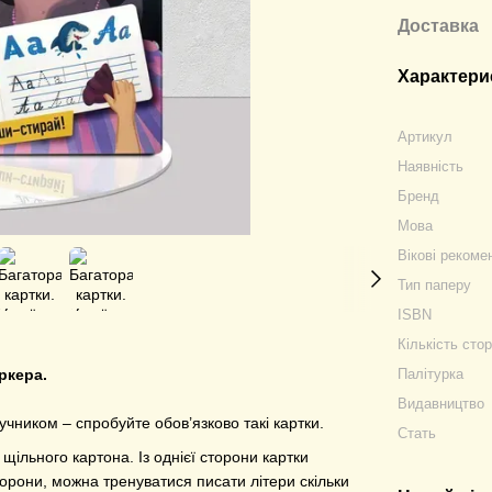
Доставка
Характери
Артикул
Наявність
Бренд
Мова
Вікові рекоме
Тип паперу
ISBN
Кількість стор
Палітурка
ркера.
Видавництво
учником – спробуйте обов’язково такі картки.
Стать
з щільного картона. Із однієї сторони картки
сторони, можна тренуватися писати літери скільки