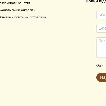
Новий від
озпочинати заняття .
«англійський алфавіт».
обливими освітніми потребами.
Оцініт
На