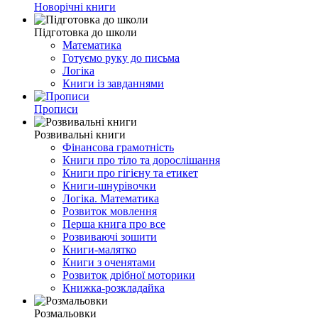
Новорічні книги
Підготовка до школи
Математика
Готуємо руку до письма
Логіка
Книги із завданнями
Прописи
Розвивальні книги
Фінансова грамотність
Книги про тіло та дорослішання
Книги про гігієну та етикет
Книги-шнурівочки
Логіка. Математика
Розвиток мовлення
Перша книга про все
Розвиваючі зошити
Книги-малятко
Книги з оченятами
Розвиток дрібної моторики
Книжка-розкладайка
Розмальовки