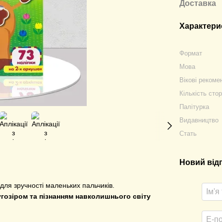
Доставка
Характери
Формат
Мова
Вікові рекоме
Кількість стор
Палітурка
Видавництво
Стать
Новий від
 для зручності маленьких пальчиків.
угозіром та пізнанням навколишнього світу