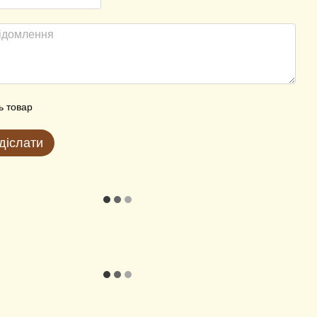
ь товар
діслати