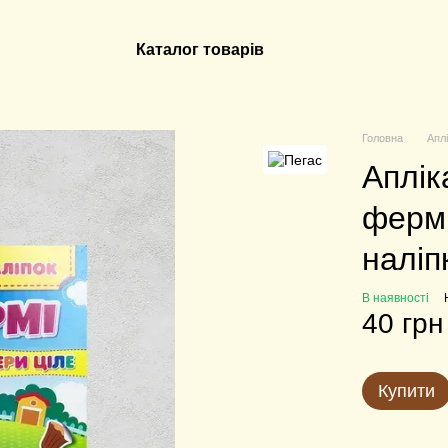
Каталог товарів
Головна
Аплі
Аплік
фермі
наліп
В наявності
40 грн
Купити