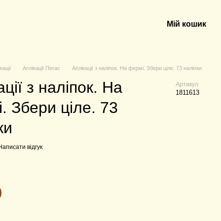
Мій кошик
кації
Аплікації Пегас
Аплікації з наліпок. На фермі. Збери ціле. 73 наліпки
ації з наліпок. На
Артикул
1811613
. Збери ціле. 73
ки
Написати відгук