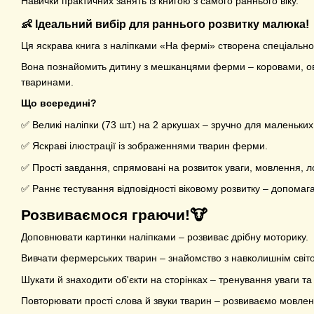
Навички практичних занять із книгою з самого раннього віку.
👶 Ідеальний вибір для раннього розвитку малюка!
Ця яскрава книга з наліпками «На фермі» створена спеціально 
Вона познайомить дитину з мешканцями ферми – коровами, ов
тваринами.
Що всередині?
✅ Великі наліпки (73 шт.) на 2 аркушах – зручно для маленьких
✅ Яскраві ілюстрації із зображеннями тварин ферми.
✅ Прості завдання, спрямовані на розвиток уваги, мовлення, ло
✅ Раннє тестування відповідності віковому розвитку – допомаг
Розвиваємося граючи!🐮
Доповнювати картинки наліпками – розвиває дрібну моторику.
Вивчати фермерських тварин – знайомство з навколишнім світ
Шукати й знаходити об'єкти на сторінках – тренування уваги та 
Повторювати прості слова й звуки тварин – розвиваємо мовлен