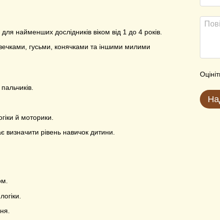
для найменших дослідників віком від 1 до 4 років.
ечками, гусьми, конячками та іншими милими
Оцініт
 пальчиків.
На
гіки й моторики.
ає визначити рівень навичок дитини.
ом.
логіки.
ня.