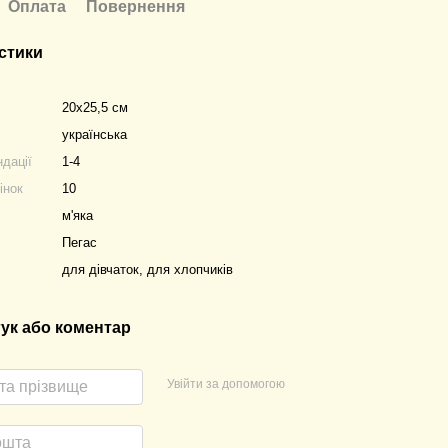
Оплата
Повернення
стики
20х25,5 см
українська
ндації
1-4
інок
10
м'яка
Пегас
для дівчаток, для хлопчиків
гук або коментар
Увійти за допомогою