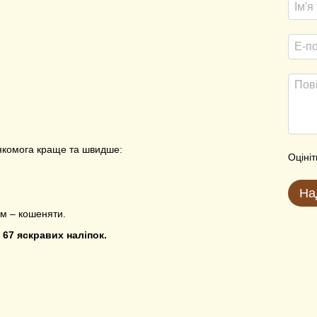
 якомога краще та швидше:
Оцініт
На
им – кошеняти.
и
67 яскравих наліпок.