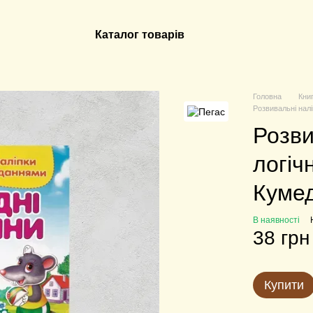
Каталог товарів
Головна
Кни
Розвивальні нал
Розви
логіч
Кумед
В наявності
38 грн
Купити