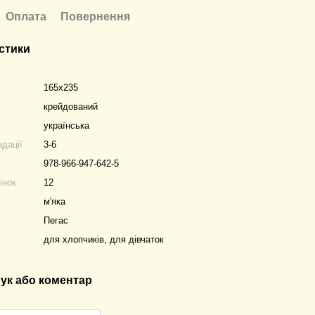
Оплата
Повернення
стики
165х235
крейдований
українська
ндації
3-6
978-966-947-642-5
інок
12
м'яка
Пегас
для хлопчиків, для дівчаток
гук або коментар