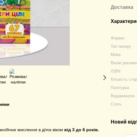
Доставка
Характери
Формат
Тип паперу
Мова
Вікові рекоме
ISBN
Кількість стор
Палітурка
Видавництво
Стать
ннями
Новий від
знобічне мислення в діток віком
від 3 до 6 років.