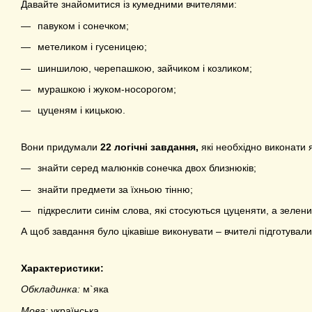
Давайте знайомитися із кумедними вчителями:
павуком і сонечком;
метеликом і гусеницею;
шиншилою, черепашкою, зайчиком і козликом;
мурашкою і жуком-носорогом;
цуценям і кицькою.
Вони придумали
22 логічні завдання,
які необхідно виконати
знайти серед малюнків сонечка двох близнюків;
знайти предмети за їхньою тінню;
підкреслити синім слова, які стосуються цуценяти, а зелен
А щоб завдання було цікавіше виконувати – вчителі підготувал
Характеристики:
Обкладинка:
м`яка
Мова:
українська