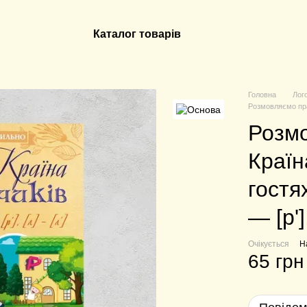
Каталог товарів
Головна
Лог
Розмовляємо прави
Розмо
Країн
гостях
— [р']
Очікується
Н
65 грн