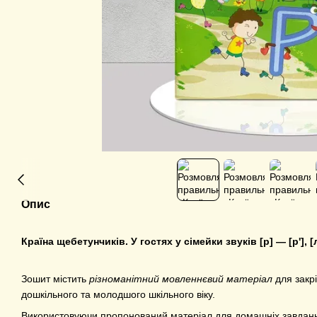
Опис
Країна щебетунчиків. У гостях у сімейки звуків [р] — [р'], [л
Зошит містить
різноманітний мовленнєвий матеріал
для закрі
дошкільного та молодшого шкільного віку.
Використовуючи пропонований матеріал для домашніх завдань,