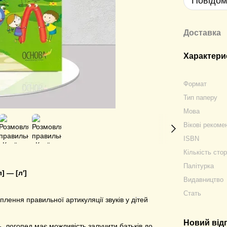
Повідом
Доставка
Характери
Формат
Тип паперу
Мова
Вікові рекоме
ISBN
Кількість стор
Палітурка
] — [л']
Видавництво
Стать
плення правильної артикуляції звуків у дітей
Новий від
 логопед має можливість залучити батьків до