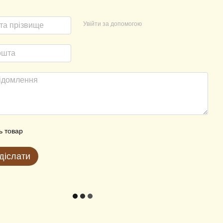
Увійти за допомогою
ь товар
діслати