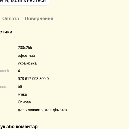
ити, коли з'явиться
Оплата
Повернення
стики
200х255
офсетний
українська
ндації
4+
978-617-003-300-0
інок
56
м'яка
Основа
для хлопчиків, для дівчаток
гук або коментар