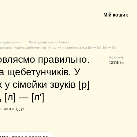
Мій кошик
опедичні книги
Логопедичні книги Основа
льно. ​Країна щебетунчиків. У гостях у сімейки звуків [р] — [р'], [л] — [л']
вляємо правильно. ​
Артикул
1311875
а щебетунчиків. У
 у сімейки звуків [р]
, [л] — [л']
аписати відгук