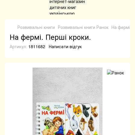
Розвивальні книги
Розвивальні книги Ранок
На фермі. П
На фермі. Перші кроки.
Артикул:
1811682
Написати відгук