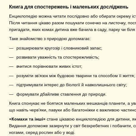
Книга для спостережень і маленьких досліджень
Енциклопедію можна читати послідовно або обирати окрему іст
Після читання цікаво разом пошукати сонечко на листочку, по
пригадати, яких комах дитина вже бачила в саду, парку чи біл
Таке знайомство з природою допомагає:
розширювати кругозір і словниковий запас;
розвивати уважність та спостережливість;
вчитися порівнювати живих істот;
розуміти зв’язок між будовою тварини та способом її життя;
підтримувати інтерес до біології й навколишнього світу;
формувати дбайливе ставлення до природи.
Книга спонукає не боятися маленьких мешканців планети, а ува
що навіть черв’яки, павуки або багатоніжки є важливою части
«Комахи та інші»
стане цікавою енциклопедією для дитини, яка
Видання допоможе зазирнути у світ безхребетних і побачити, с
ногами, серед рослин або у воді.