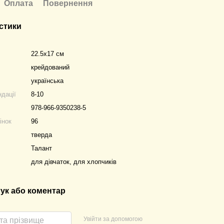
Оплата
Повернення
стики
22.5х17 см
крейдований
українська
ндації
8-10
978-966-9350238-5
інок
96
тверда
Талант
для дівчаток, для хлопчиків
гук або коментар
Увійти за допомогою