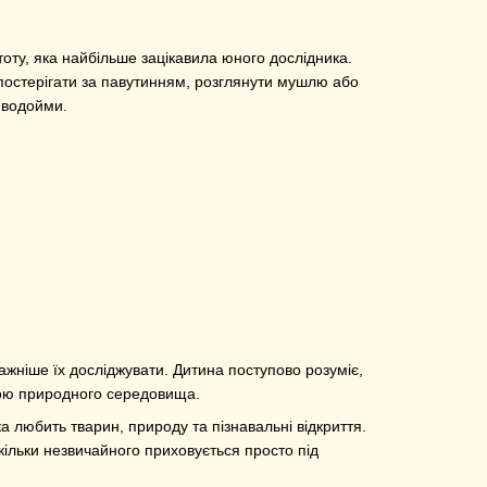
оту, яка найбільше зацікавила юного дослідника.
спостерігати за павутинням, розглянути мушлю або
я водойми.
жніше їх досліджувати. Дитина поступово розуміє,
ною природного середовища.
 любить тварин, природу та пізнавальні відкриття.
кільки незвичайного приховується просто під