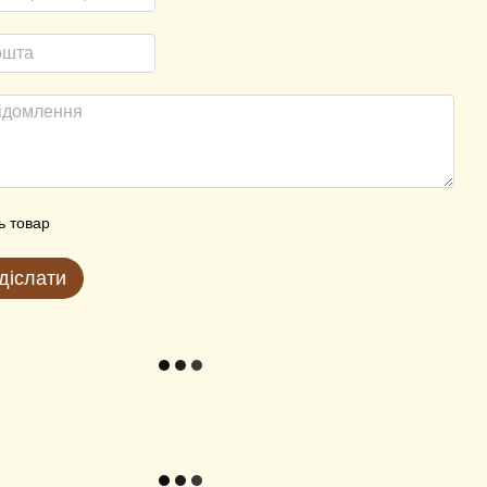
ь товар
діслати