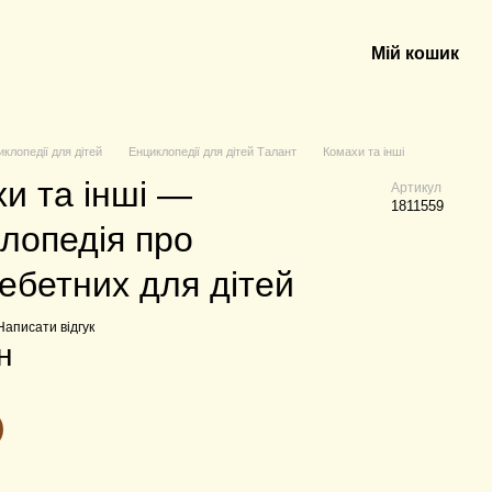
Мій кошик
иклопедії для дітей
Енциклопедії для дітей Талант
Комахи та інші
и та інші —
Артикул
1811559
лопедія про
ебетних для дітей
Написати відгук
н