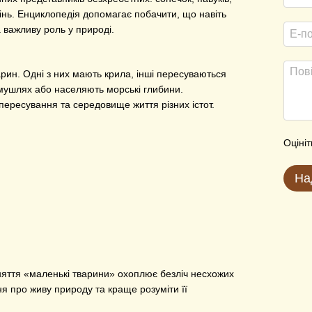
орінь. Енциклопедія допомагає побачити, що навіть
 важливу роль у природі.
рин. Одні з них мають крила, інші пересуваються
 мушлях або населяють морські глибини.
пересування та середовище життя різних істот.
Оцініт
На
няття «маленькі тварини» охоплює безліч несхожих
я про живу природу та краще розуміти її