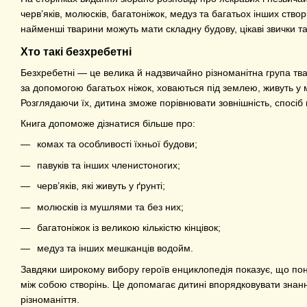
черв’яків, молюсків, багатоніжок, медуз та багатьох інших ств
найменші тварини можуть мати складну будову, цікаві звички та
Хто такі безхребетні
Безхребетні — це велика й надзвичайно різноманітна група тва
за допомогою багатьох ніжок, ховаються під землею, живуть у
Розглядаючи їх, дитина зможе порівнювати зовнішність, спосіб 
Книга допоможе дізнатися більше про:
комах та особливості їхньої будови;
павуків та інших членистоногих;
черв’яків, які живуть у ґрунті;
молюсків із мушлями та без них;
багатоніжок із великою кількістю кінцівок;
медуз та інших мешканців водойм.
Завдяки широкому вибору героїв енциклопедія показує, що по
між собою створінь. Це допомагає дитині впорядковувати знанн
різноманіття.