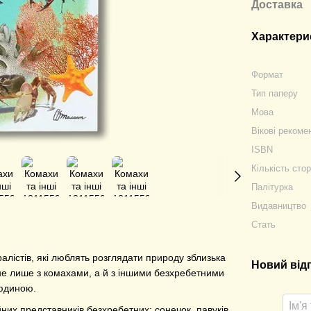
Доставка
Характери
Формат
Тип паперу
Мова
Вікові рекоме
ISBN
Кількість стор
Палітурка
Видавництво
Стать
лістів, які люблять розглядати природу зблизька
Новий від
не лише з комахами, а й з іншими безхребетними
 людиною.
йних представників безхребетних: сонечок, павуків,