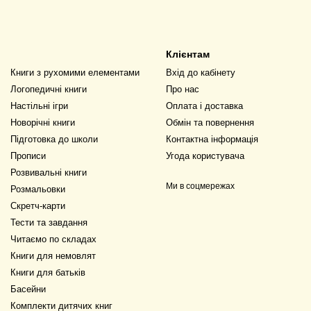
Клієнтам
Книги з рухомими елементами
Вхід до кабінету
Логопедичні книги
Про нас
Настільні ігри
Оплата і доставка
Новорічні книги
Обмін та повернення
Підготовка до школи
Контактна інформація
Прописи
Угода користувача
Розвивальні книги
Ми в соцмережах
Розмальовки
Скретч-карти
Тести та завдання
Читаємо по складах
Книги для немовлят
Книги для батьків
Басейни
Комплекти дитячих книг