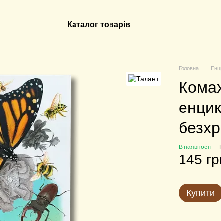
Каталог товарів
Головна
Енц
Комах
енцик
безхр
В наявності
145 гр
Купити