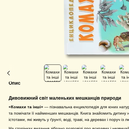
Опис
Дивовижний світ маленьких мешканців природи
«Комахи та інші»
— пізнавальна енциклопедія для юних натура
та помічати її найменших мешканців. Книга знайомить дитину 
істотами, які живуть у ґрунті, воді, траві, на деревах і поруч із
На сторінках видання зібрано розповіді про яскравих і незвича