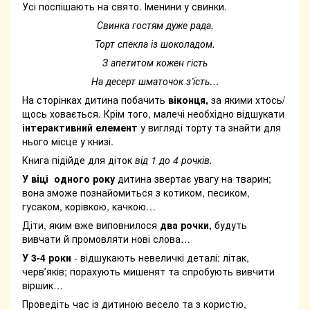
Усі поспішають на свято. Іменини у свинки.
Свинка гостям дуже рада,
Торт спекла із шоколадом.
З апетитом кожен гість
На десерт шматочок з’їсть…
На сторінках дитина побачить
віконця,
за якими хтось/
щось ховається. Крім того, малечі необхідно відшукати
інтерактивний елемент
у вигляді торту та знайти для
нього місце у книзі.
Книга підійде для діток
від 1 до 4 рочків.
У віці одного року
дитина звертає увагу на тварин;
вона зможе познайомиться з котиком, песиком,
гусаком, корівкою, качкою…
Діти, яким вже виповнилося
два рочки,
будуть
вивчати й промовляти нові слова…
У 3-4 роки
- відшукають невеличкі деталі: літак,
червʼяків; порахують мишенят та спробують вивчити
віршик…
Проведіть час із дитиною весело та з користю,