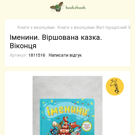
Книги з віконцями
Книги з віконцями Життєрадісний Ж
Іменини. Віршована казка.
Віконця
Артикул:
1811516
Написати відгук