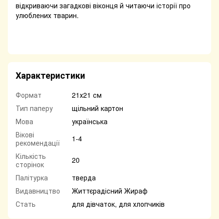
відкриваючи загадкові віконця й читаючи історії про
улюблених тварин.
Характеристики
Формат
21х21 см
Тип паперу
щільний картон
Мова
українська
Вікові
1-4
рекомендації
Кількість
20
сторінок
Палітурка
тверда
Видавництво
Життєрадісний Жираф
Стать
для дівчаток, для хлопчиків