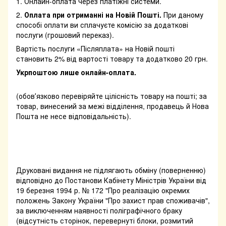
1. Онлайн-оплата через платіжні системи.
2.
Оплата при отриманні на Новій Пошті.
При даному
способі оплати ви сплачуєте комісію за додаткові
послуги (грошовий переказ).
Вартість послуги «Післяплата» на Новій пошті
становить 2% від вартості товару та додатково 20 грн.
Укрпоштою лише онлайн-оплата.
(обовʼязково перевіряйте цілісність товару на пошті; за
товар, винесений за межі відділення, продавець й Нова
Пошта не несе відповідальність).
Друковані видання не підлягають обміну (поверненню)
відповідно до Постанови Кабінету Міністрів України від
19 березня 1994 р. № 172 "Про реалізацію окремих
положень Закону України "Про захист прав споживачів",
за виключенням наявності поліграфічного браку
(відсутність сторінок, перевернуті блоки, розмитий