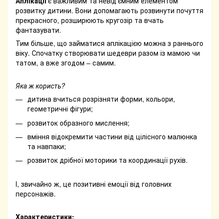
Аплікації
є важливим та невід’ємним елементом
розвитку дитини. Вони допомагають розвинути почуття
прекрасного, розширюють кругозір та вчать
фантазувати.
Тим більше, що займатися аплікацією можна з раннього
віку. Спочатку створювати шедеври разом із мамою чи
татом, а вже згодом – самим.
Яка ж користь?
дитина вчиться розрізняти форми, кольори,
геометричні фігури;
розвиток образного мислення;
вміння відокремити частини від цілісного малюнка
та навпаки;
розвиток дрібної моторики та координації рухів.
І, звичайно ж, це позитивні емоції від головних
персонажів.
Характеристики: